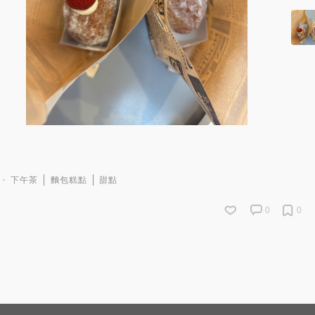
下午茶
麵包糕點
甜點
0
0