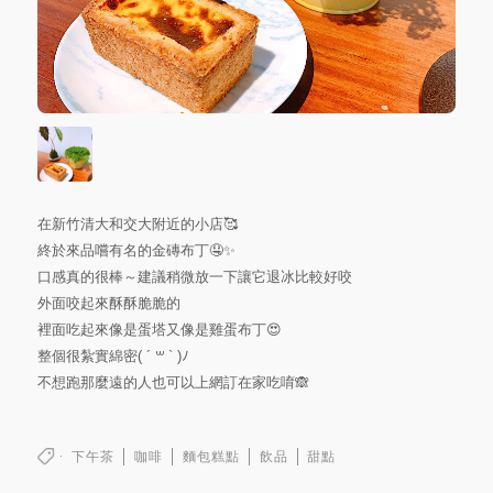
在新竹清大和交大附近的小店🥰
終於來品嚐有名的金磚布丁🤤✨
口感真的很棒～建議稍微放一下讓它退冰比較好咬
外面咬起來酥酥脆脆的
裡面吃起來像是蛋塔又像是雞蛋布丁😍
整個很紮實綿密( ´ ꒳ ` )ﾉ
不想跑那麼遠的人也可以上網訂在家吃唷🙈
下午茶
咖啡
麵包糕點
飲品
甜點