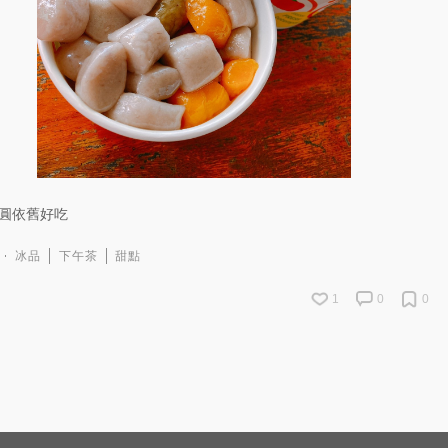
圓依舊好吃
冰品
下午茶
甜點
1
0
0