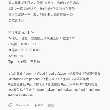
個人超推
#生巧克力雪藏
有層次，濃郁口感很讚😚️
#提拉米蘇
口感綿密，雖然好吃但沒有特別驚艷
我自己是點一份
#義大利麵
🍝太餓直接嗑光🤤
口感還不錯！
💡【店家資訊】💡
🐾地址：台北市信義區忠孝東路五段17號之3 B1
✅時間：10:00-21:00
☎️電話：02-2760 0045
❌公休：無
Tips：有低消｜不限時
#台北美食
#yummy
#food
#foodie
#taipei
#信義美食
#信義區美食
#instafood
#taipeifood
#台北必吃
#台北飲料
#信義區美食
#信義區甜點
#台北咖啡店
#台北甜點
#台北下午茶
#市政府美食
#信義甜點
#美食
#taiwan
#taiwanfood
#taiwanesefood
#foodporn
#4foodieforfoodie
Desserts
下午茶
甜點