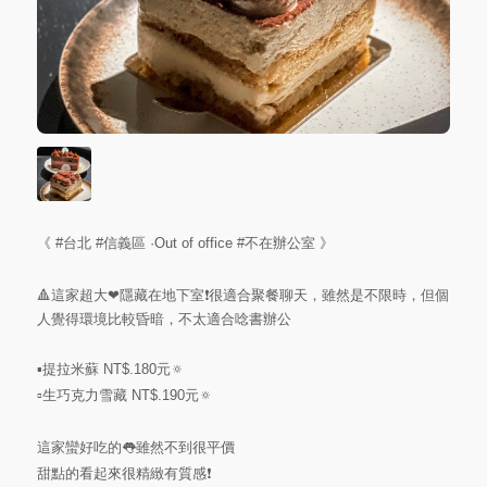
《
#台北
#信義區
·Out of office
#不在辦公室
》
🔺這家超大❤隱藏在地下室❗很適合聚餐聊天，雖然是不限時，但個
人覺得環境比較昏暗，不太適合唸書辦公
▪️提拉米蘇 NT$.180元🔅
▫️生巧克力雪藏 NT$.190元🔅
這家蠻好吃的👅雖然不到很平價
甜點的看起來很精緻有質感❗