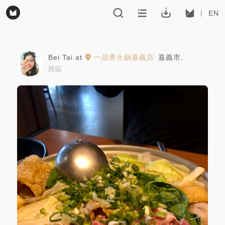
EN
Bei Tai
at
一品香火鍋嘉義店
嘉義市
,
西區