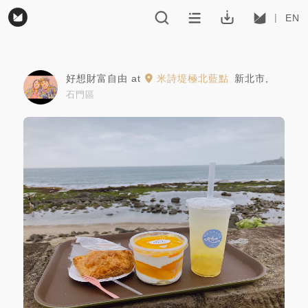
EN
好想財富自由
at
米詩堤極北藍點
新北市
,
石門區