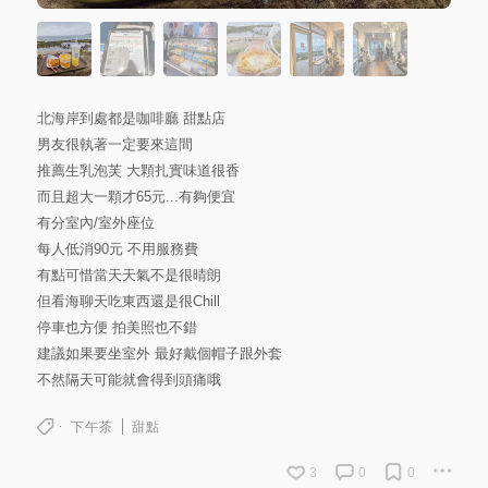
北海岸到處都是咖啡廳 甜點店
男友很執著一定要來這間
推薦生乳泡芙 大顆扎實味道很香
而且超大一顆才65元...有夠便宜
有分室內/室外座位
每人低消90元 不用服務費
有點可惜當天天氣不是很晴朗
但看海聊天吃東西還是很Chill
停車也方便 拍美照也不錯
建議如果要坐室外 最好戴個帽子跟外套
不然隔天可能就會得到頭痛哦
下午茶
甜點
3
0
0