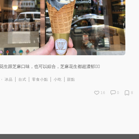
花生跟芝麻口味，也可以綜合，芝麻花生都超濃郁👍🏻
冰品
台式
零食小點
小吃
甜點
16
0
8