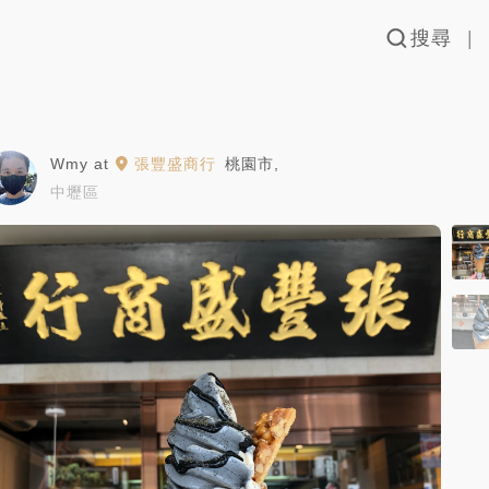
搜尋
Wmy
at
張豐盛商行
桃園市
,
中壢區