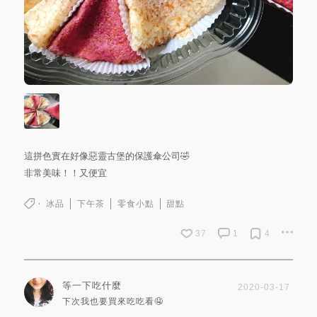
這拼色實在好像惡靈古堡的保護傘公司🤣
非常美味！！又便宜
冰品
下午茶
零食小點
甜點
37
1
4
等一下吃什麼
2020-03-17
下次我也要買來吃吃看🤤