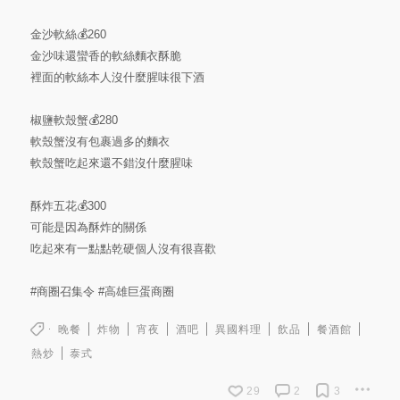
金沙軟絲💰260
金沙味還蠻香的軟絲麵衣酥脆
裡面的軟絲本人沒什麼腥味很下酒
椒鹽軟殼蟹💰280
軟殼蟹沒有包裹過多的麵衣
軟殼蟹吃起來還不錯沒什麼腥味
酥炸五花💰300
可能是因為酥炸的關係
吃起來有一點點乾硬個人沒有很喜歡
#商圈召集令
#高雄巨蛋商圈
晚餐
炸物
宵夜
酒吧
異國料理
飲品
餐酒館
熱炒
泰式
29
2
3