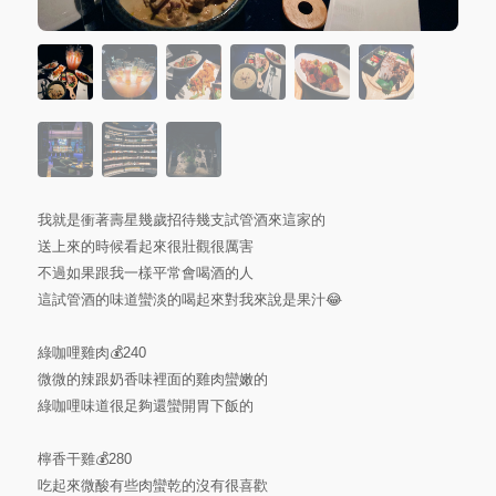
我就是衝著壽星幾歲招待幾支試管酒來這家的
送上來的時候看起來很壯觀很厲害
不過如果跟我一樣平常會喝酒的人
這試管酒的味道蠻淡的喝起來對我來說是果汁😂
綠咖哩雞肉💰240
微微的辣跟奶香味裡面的雞肉蠻嫩的
綠咖哩味道很足夠還蠻開胃下飯的
檸香干雞💰280
吃起來微酸有些肉蠻乾的沒有很喜歡