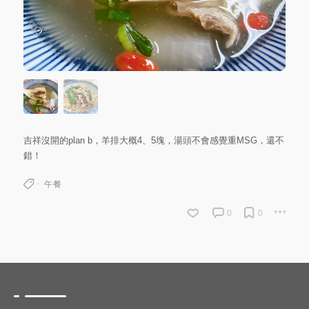
吉祥沒開的plan b，羊排大概4、5塊，湯頭不會感覺重MSG，還不
錯！
午餐
0
0