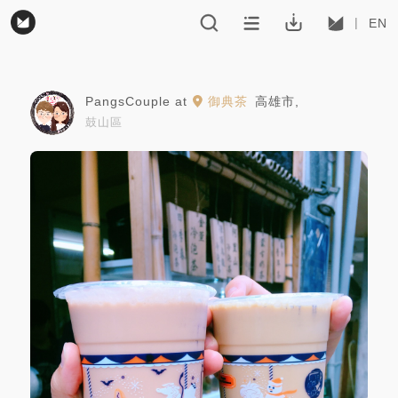
EN
PangsCouple
at
御典茶
高雄市
,
鼓山區