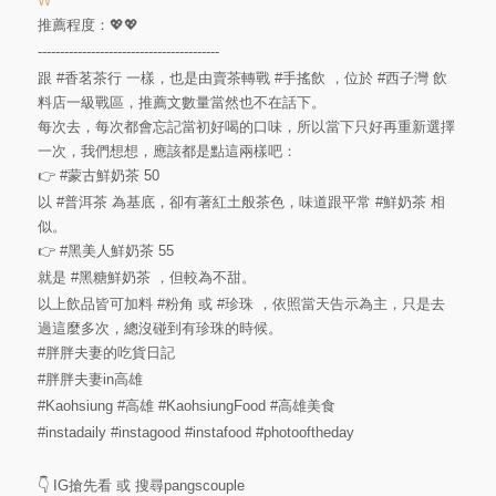
W
推薦程度：💖💖
-----------------------------------------
跟
#香茗茶行
一樣，也是由賣茶轉戰
#手搖飲
，位於
#西子灣
飲
料店一級戰區，推薦文數量當然也不在話下。
每次去，每次都會忘記當初好喝的口味，所以當下只好再重新選擇
一次，我們想想，應該都是點這兩樣吧：
👉
#蒙古鮮奶茶
50
以
#普洱茶
為基底，卻有著紅土般茶色，味道跟平常
#鮮奶茶
相
似。
👉
#黑美人鮮奶茶
55
就是
#黑糖鮮奶茶
，但較為不甜。
以上飲品皆可加料
#粉角
或
#珍珠
，依照當天告示為主，只是去
過這麼多次，總沒碰到有珍珠的時候。
#胖胖夫妻的吃貨日記
#胖胖夫妻in高雄
#Kaohsiung
#高雄
#KaohsiungFood
#高雄美食
#instadaily
#instagood
#instafood
#photooftheday
👇 IG搶先看 或 搜尋pangscouple