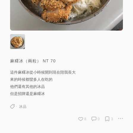
麻糬冰（兩粒）
NT
70
這件麻糬冰從小時候開到現在陪我長大
來的時候都蠻多人在吃的
他們還有其他的冰品
但是招牌還是麻糬冰
冰品
8
0
3