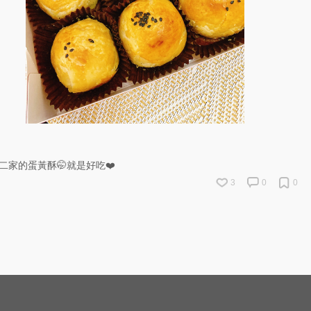
二家的蛋黃酥🤭就是好吃❤️
3
0
0