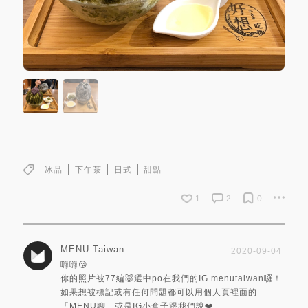
冰品
下午茶
日式
甜點
1
2
0
MENU Taiwan
2020-09-04
嗨嗨😘
你的照片被77編🐷選中po在我們的IG menutaiwan囉！
如果想被標記或有任何問題都可以用個人頁裡面的
「MENU聊」或是IG小盒子跟我們說❤️