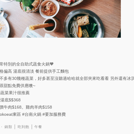
常特別的全自助式蔬食火鍋🧡
格偏高 湯底很清淡 餐前提供手工麵包
不多有30幾種蔬菜，好多甚至沒聽過哈哈就全部夾來吃看看 另外還有冰
跟甜點免費供應噢~
蔬菜果汁很推薦
湯底$$368
價牛肉$168。雞肉羊肉$158
kokoeat東區
#台南火鍋
#要加服務費
鍋類
吃到飽
午餐