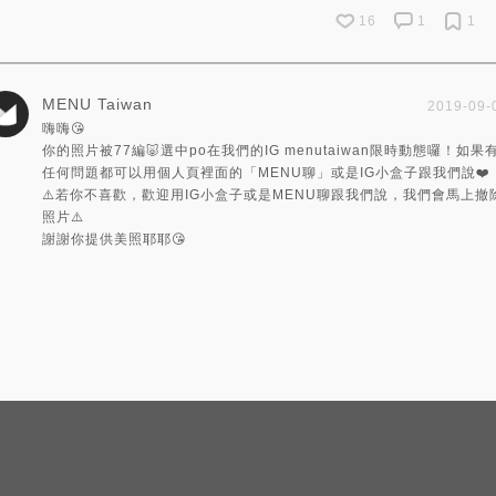
16
1
1
MENU Taiwan
2019-09-
嗨嗨😘
你的照片被77編🐷選中po在我們的IG menutaiwan限時動態囉！如果
任何問題都可以用個人頁裡面的「MENU聊」或是IG小盒子跟我們說❤️
⚠️若你不喜歡，歡迎用IG小盒子或是MENU聊跟我們說，我們會馬上撤
照片⚠️
謝謝你提供美照耶耶😘