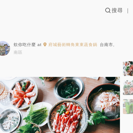
搜尋
欸你吃什麼
at
府城藝術轉角東東蔬食鍋
台南市
,
南區