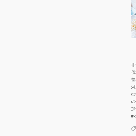
非
價
差
淋


加
#