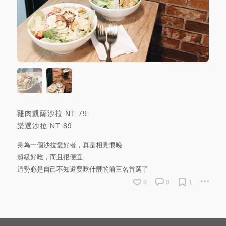
雞肉凱薩沙拉
NT
79
樂選沙拉
NT
89
身為一個沙拉愛好者，真是相見恨晚
超級好吃，而且很便宜
這勢必是自己不知道要吃什麼的前三名首選了
8
0
1