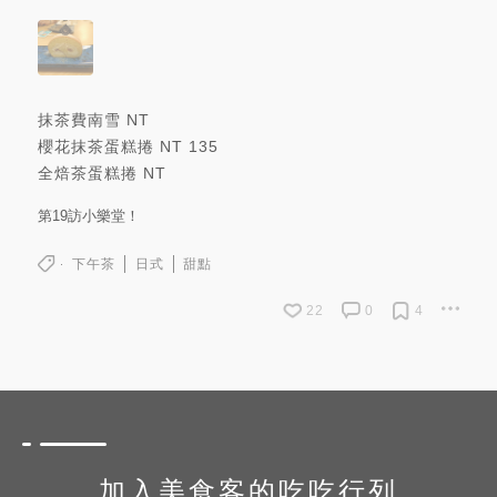
抹茶費南雪
NT
櫻花抹茶蛋糕捲
NT
135
全焙茶蛋糕捲
NT
第19訪小樂堂！
下午茶
日式
甜點
22
0
4
加入美食客的吃吃行列