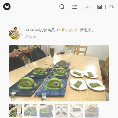
EN
Jeremy以食為天
at
小樂堂
新北市
,
新店區