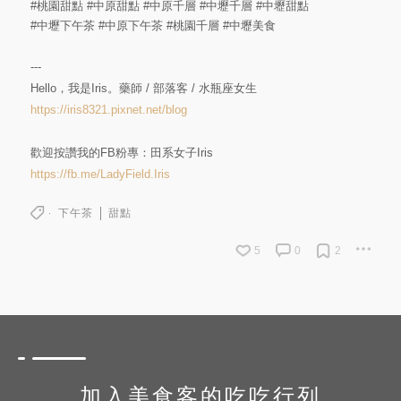
#桃園甜點
#中原甜點
#中原千層
#中壢千層
#中壢甜點
#中壢下午茶
#中原下午茶
#桃園千層
#中壢美食
---
Hello，我是Iris。藥師 / 部落客 / 水瓶座女生
https://iris8321.pixnet.net/blog
歡迎按讚我的FB粉專：田系女子Iris
https://fb.me/LadyField.Iris
下午茶
甜點
5
0
2
加入美食客的吃吃行列