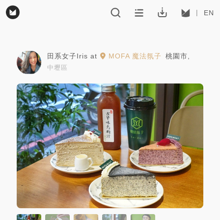
EN
田系女子Iris
at
MOFA 魔法氛子
桃園市
,
中壢區