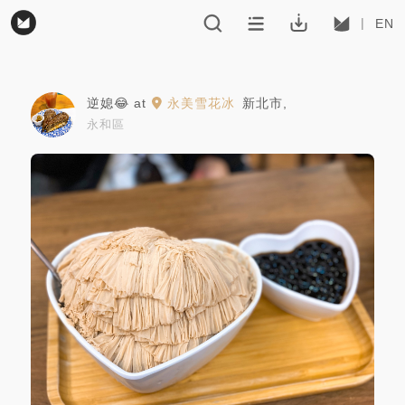
EN
逆媳😂
at
永美雪花冰
新北市
,
永和區