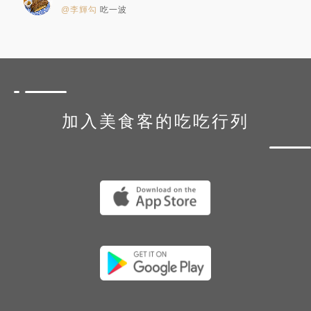
@李輝勾
吃一波
加入美食客的吃吃行列