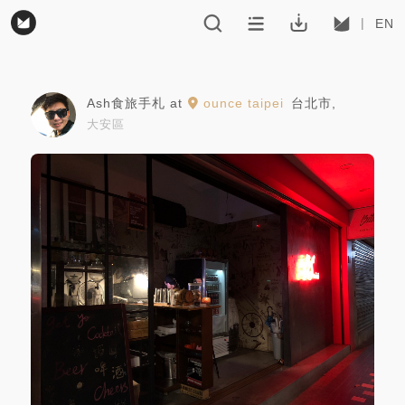
EN
Ash食旅手札
at
ounce taipei
台北市
,
大安區