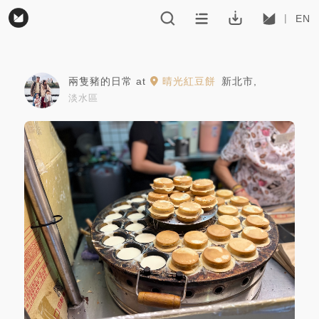
EN
兩隻豬的日常
at
晴光紅豆餅
新北市
,
淡水區