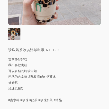
珍珠奶茶冰淇淋啵啵啾
NT
129
吉拿棒好好吃
我不喜歡肉桂
可以在點的時後告知
熱熱的吉拿棒搭配超濃郁的奶茶冰
好好吃
珍珠也很Q
#吉拿棒
#珍珠
#奶茶
#珍珠奶茶
#冰品