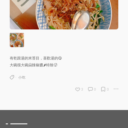
有乾跟湯的米苔目，喜歡湯的😋
大碗很大碗🤗辣椒醬🌶️特辣🥵
小吃
3
0
0