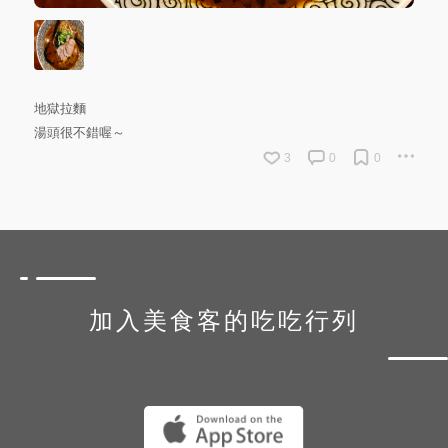
地獄拉麵
湯頭很不錯喔～
3
0
0
加入美食客的吃吃行列