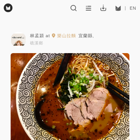
EN
林孟潁
at
樂山拉麵
宜蘭縣
,
礁溪鄉