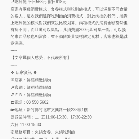
📍吃到飽 平日568元 假日618元
店家有兩種消費模式，套餐模式與吃到飽模式，可以滿足不同食量
的客人，這次我們選擇吃到飽的消費模式，對於肉控的我們，感覺
上吃到飽的模式對我們來說比較划算。兩種模式的消費金額當然也
有所不同，而且還可以集點，凡消費滿200元即可集一點，可以換
的東西品項也相當多，並不侷限於某幾樣限定食材，店家也算是誠
意滿滿。
-----
【文章屬個人感受，不代表所有】
-----
🍀 店家資訊 🍀
🌸店家：鮮稻精緻鍋物
🔎官網：鮮稻精緻鍋物
🔎ＦＢ：鮮稻精緻鍋物
☎️電話：03 550 5602
🏡地址：新竹縣竹北市文興路一段238號1樓
⏰營業時間：二~五11:00-15:30、17:30-22:30
六日 11:00-15:30
🐷服務項目：火鍋套餐、火鍋吃到飽