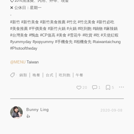
📋10%清潔費、內用、外帶、現金
❌ 公休日：星期一
-
#新竹
#新竹美食
#新竹美食推薦
#竹北
#竹北美食
#新竹必吃
#美食推薦
#平價美食
#新竹火鍋
#火鍋
#吃到飽
#鍋物
#麻辣鍋
#台灣美食
#鴨血
#CP值高
#美食
#雪花牛
#吃貨
#吃
#天使紅蝦
#yummyday
#popyummy
#手機食先
#相機食先
#taiwantaichung
#Photooftheday
@MENU
Taiwan
鍋類
晚餐
台式
吃到飽
午餐
20
1
5
Bunny Ling
2020-09-08
👍