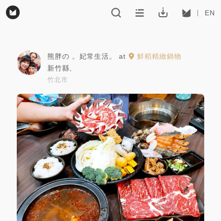
EN
熊胖の 。妃常生活。
at
鮮稻精緻鍋物
新竹縣
,
竹北市