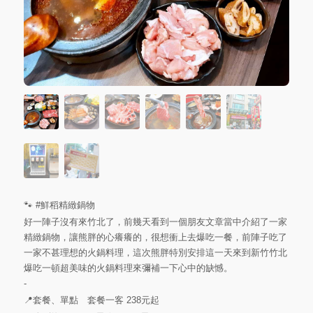
🐾
#鮮稻精緻鍋物
好一陣子沒有來竹北了，前幾天看到一個朋友文章當中介紹了一家
精緻鍋物，讓熊胖的心癢癢的，很想衝上去爆吃一餐，前陣子吃了
一家不甚理想的火鍋料理，這次熊胖特別安排這一天來到新竹竹北
爆吃一頓超美味的火鍋料理來彌補一下心中的缺憾。
-
📍套餐、單點 套餐一客 238元起