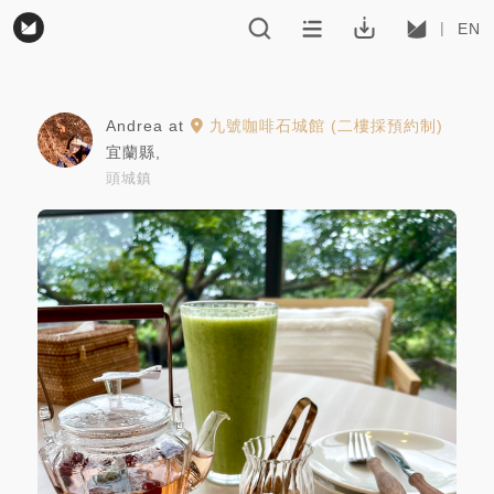
EN
Andrea
at
九號咖啡石城館 (二樓採預約制)
宜蘭縣
,
頭城鎮