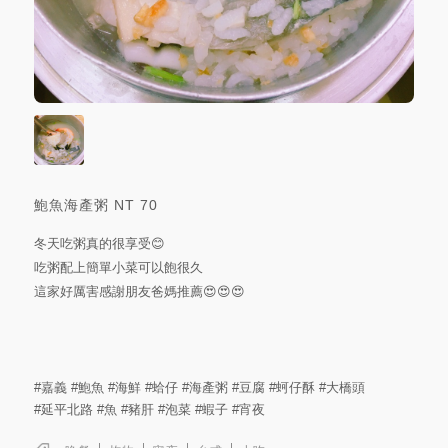
鮑魚海產粥
NT
70
冬天吃粥真的很享受😊
吃粥配上簡單小菜可以飽很久
這家好厲害感謝朋友爸媽推薦😍😍😍
#嘉義
#鮑魚
#海鮮
#蛤仔
#海產粥
#豆腐
#蚵仔酥
#大橋頭
#延平北路
#魚
#豬肝
#泡菜
#蝦子
#宵夜