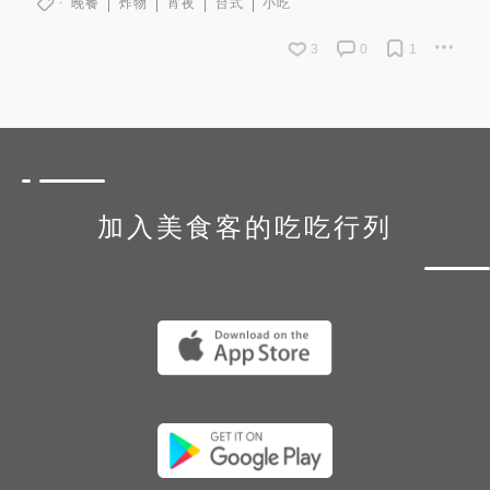
晚餐
炸物
宵夜
台式
小吃
3
0
1
加入美食客的吃吃行列