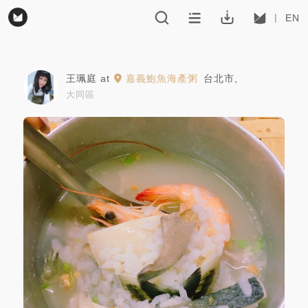
EN
王珮庭
at
嘉義鮑魚海產粥
台北市
,
大同區