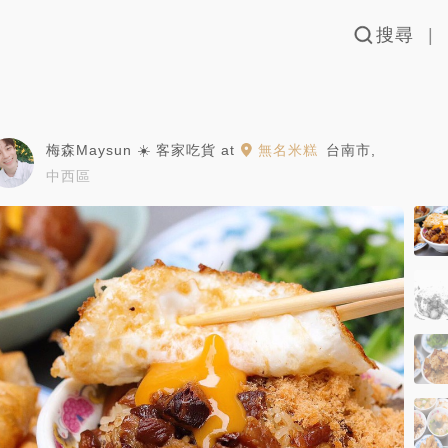
搜尋
梅森Maysun ☀️ 客家吃貨
at
無名米糕
台南市
,
中西區