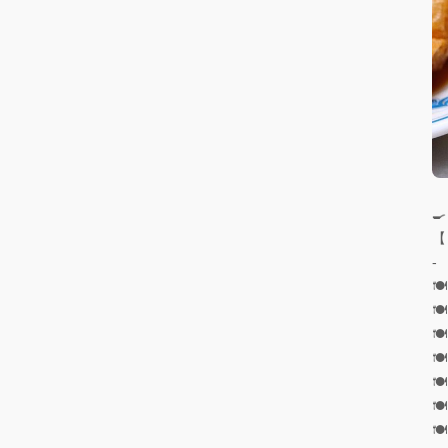
🍳
-






