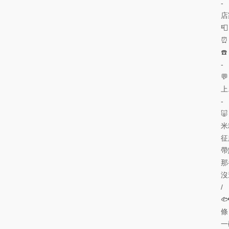
-
店

⏰
☎
-

上
-

米
征
帶
那
沒
/

條
一