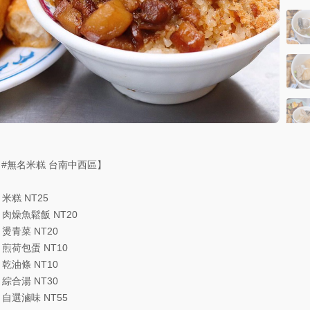
【
#無名米糕
台南中西區】
 米糕 NT25
 肉燥魚鬆飯 NT20
 燙青菜 NT20
 煎荷包蛋 NT10
 乾油條 NT10
 綜合湯 NT30
 自選滷味 NT55