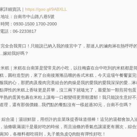
家詳細資訊｜
https://goo.gl/9ABXLL
 地址：台南市中山路八巷5號
 時間：0930-1500 1700-2000
️ 電話：06-2233817
 完全合我胃口！只能說已納入我的後宮中了，那迷人的滷肉淋在熱呼呼
...嫁給我好嗎？
 米糕｜米糕在台南算是蠻常見的小吃，以往梅森在台中吃到的米糕都是
糕，圓柱造型的，來了台南後漸漸品嚐的各式米糕，今天這場午餐饗宴完
服我的心，那肥肉及瘦肉完美組合的肉燥是我的愛我的愛我深深的愛...淋
點彈性的米糕上香味更是昇華，沒三兩下就嗑光了，最愛加一顆煎荷包蛋
半熟的蛋黃包裹在米粒上讓每一口都變得更滑順濃郁！我只能說生意好不
道理，還有那個價錢...我們點的餐點沒有一樣超過30元，台南不住嗎？
 綜合湯｜湯頭鮮甜，用些許的韭菜珠提香味道很棒！這兒的湯都會加入
，油條吸滿湯汁是最好吃的時候，而且油條的香氣也讓湯更有層次，綜合
碗30，各種料都吃得到，丸子脆魚皮Q肉餃有彈性好吃！