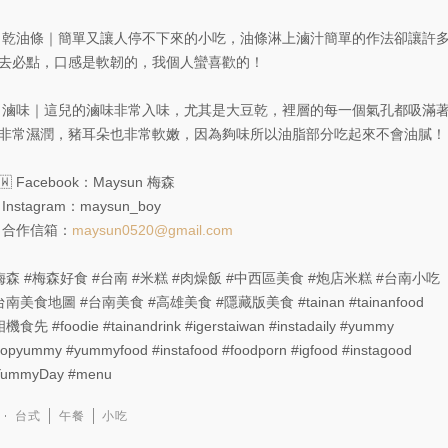
 乾油條｜簡單又讓人停不下來的小吃，油條淋上滷汁簡單的作法卻讓許
去必點，口感是軟韌的，我個人蠻喜歡的！
 滷味｜這兒的滷味非常入味，尤其是大豆乾，裡層的每一個氣孔都吸滿
非常濕潤，豬耳朵也非常軟嫩，因為夠味所以油脂部分吃起來不會油膩！
🇼 Facebook：Maysun 梅森
 Instagram：maysun_boy
 合作信箱：
maysun0520@gmail.com
梅森
#梅森好食
#台南
#米糕
#肉燥飯
#中西區美食
#炮店米糕
#台南小吃
台南美食地圖
#台南美食
#高雄美食
#隱藏版美食
#tainan
#tainanfood
相機食先
#foodie
#tainandrink
#igerstaiwan
#instadaily
#yummy
popyummy
#yummyfood
#instafood
#foodporn
#igfood
#instagood
YummyDay
#menu
台式
午餐
小吃