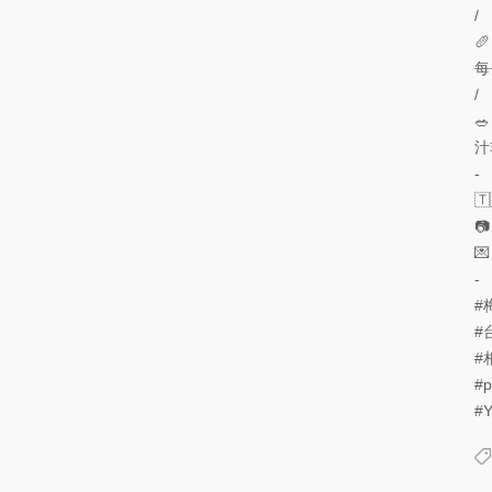
/

每
/

汁
-

📷

-
#
#
#
#
#