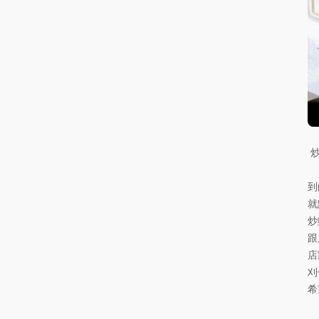
到
就
炒
跟
店
刈
希