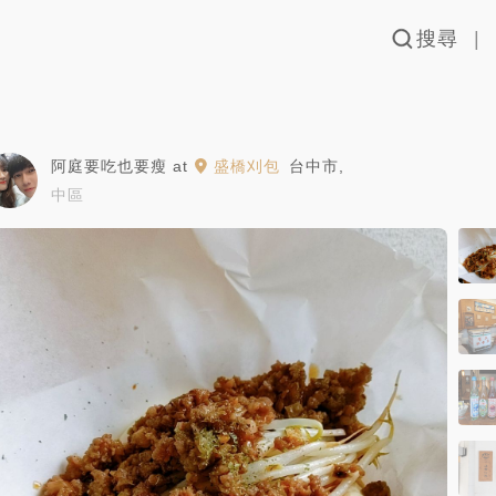
搜尋
阿庭要吃也要瘦
at
盛橋刈包
台中市
,
中區