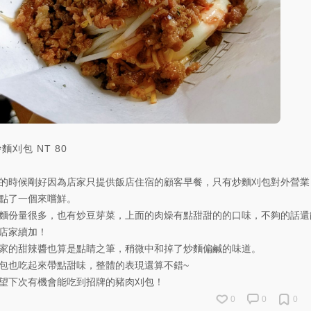
炒麵刈包
NT
80
的時候剛好因為店家只提供飯店住宿的顧客早餐，只有炒麵刈包對外營業
點了一個來嚐鮮。
麵份量很多，也有炒豆芽菜，上面的肉燥有點甜甜的的口味，不夠的話還
店家續加！
家的甜辣醬也算是點睛之筆，稍微中和掉了炒麵偏鹹的味道。
包也吃起來帶點甜味，整體的表現還算不錯~
望下次有機會能吃到招牌的豬肉刈包！
0
0
0