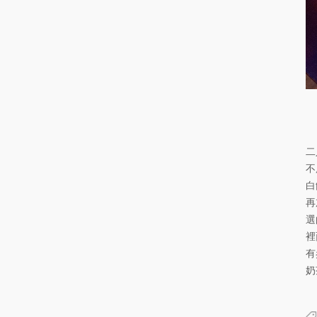
二
不
白
再
選
裡
有
奶