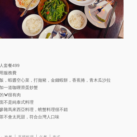
人套餐499
用服務費
飯，蝦醬空心菜，打拋豬，金錢蝦餅，香蕉捲，青木瓜沙拉
加一道咖喱滑蛋炒蟹
的🦀️很有肉
面不是純泰式料理
參雜馬來西亞料理，螃蟹料理很不錯
茶不會太死甜，符合台灣人口味