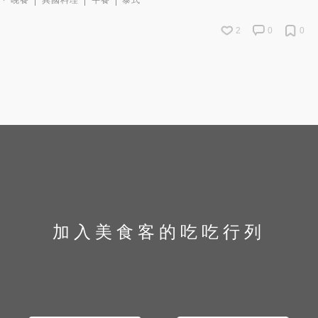
晚餐
異國料理
午餐
泰式
2
0
0
加入美食客的吃吃行列