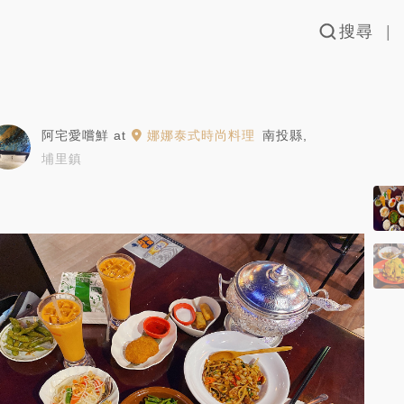
搜尋
阿宅愛嚐鮮
at
娜娜泰式時尚料理
南投縣
,
埔里鎮