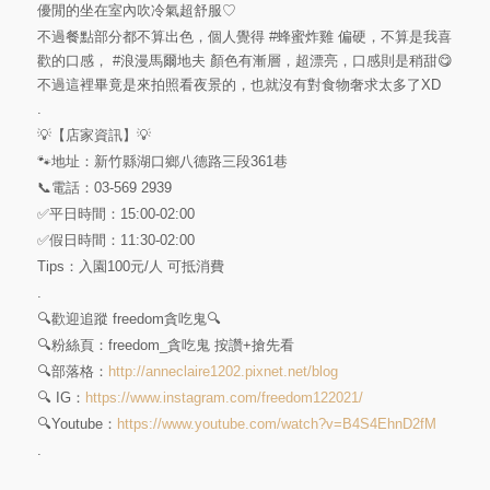
優閒的坐在室內吹冷氣超舒服♡
不過餐點部分都不算出色，個人覺得
#蜂蜜炸雞
偏硬，不算是我喜
歡的口感，
#浪漫馬爾地夫
顏色有漸層，超漂亮，口感則是稍甜😋
不過這裡畢竟是來拍照看夜景的，也就沒有對食物奢求太多了XD
.
💡【店家資訊】💡
🐾地址：新竹縣湖口鄉八德路三段361巷
📞電話：03-569 2939
✅平日時間：15:00-02:00
✅假日時間：11:30-02:00
Tips：入園100元/人 可抵消費
.
🔍歡迎追蹤 freedom貪吃鬼🔍
🔍粉絲頁：freedom_貪吃鬼 按讚+搶先看
🔍部落格：
http://anneclaire1202.pixnet.net/blog
🔍 IG：
https://www.instagram.com/freedom122021/
🔍Youtube：
https://www.youtube.com/watch?v=B4S4EhnD2fM
.