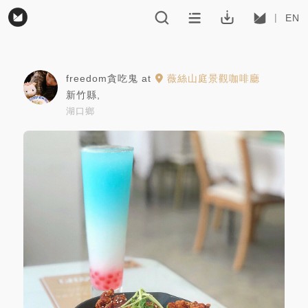
EN
freedom貪吃鬼
at
薇絲山庭景觀咖啡廳
新竹縣
,
湖口鄉