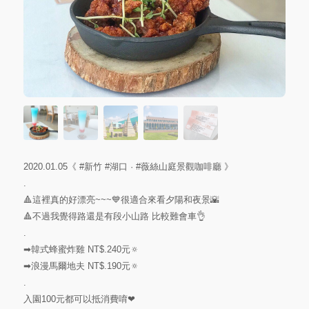
2020.01.05《
#新竹
#湖口
·
#薇絲山庭景觀咖啡廳
》
.
🔺這裡真的好漂亮~~~💙很適合來看夕陽和夜景🌇
🔺不過我覺得路還是有段小山路 比較難會車👌
.
➡韓式蜂蜜炸雞 NT$.240元🔅
➡浪漫馬爾地夫 NT$.190元🔅
.
入園100元都可以抵消費唷❤