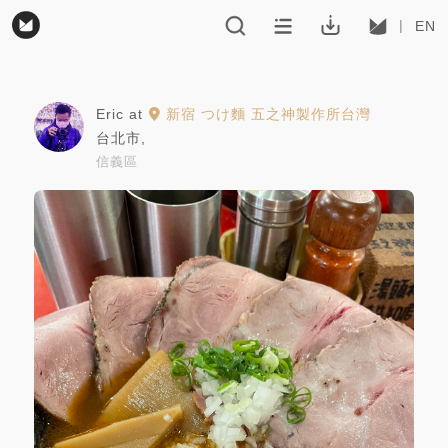
EN
Eric
at
新宿 つけ麵 五之神製作所台灣
台北市
,
信義區