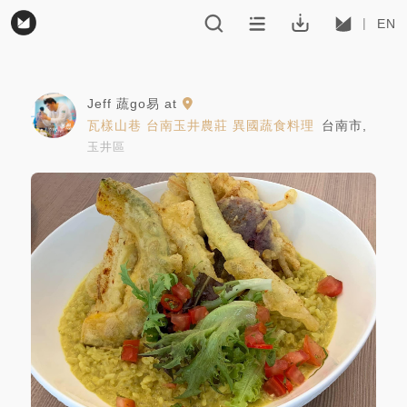
EN
Jeff 蔬go易
at
瓦樣山巷 台南玉井農莊 異國蔬食料理
台南市
,
玉井區