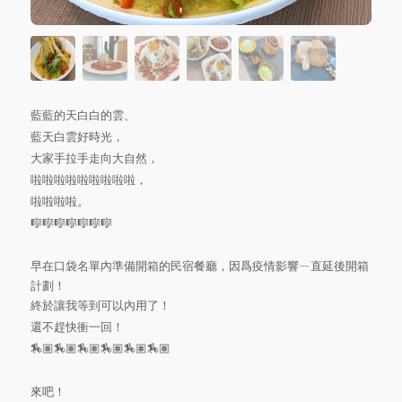
藍藍的天白白的雲、
藍天白雲好時光，
大家手拉手走向大自然，
啦啦啦啦啦啦啦啦啦，
啦啦啦啦。
🎼🎼🎼🎼🎼🎼🎼
早在口袋名單內準備開箱的民宿餐廳，因爲疫情影響ㄧ直延後開箱
計劃！
終於讓我等到可以內用了！
還不趕快衝一回！
🏇🏽🏇🏽🏇🏽🏇🏽🏇🏽🏇🏽
來吧！