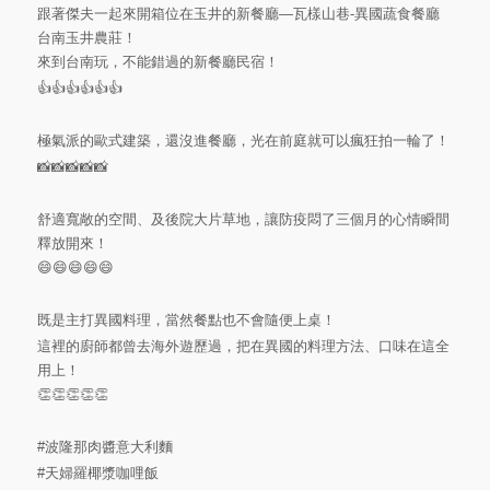
跟著傑夫一起來開箱位在玉井的新餐廳—瓦樣山巷-異國蔬食餐廳
台南玉井農莊！
來到台南玩，不能錯過的新餐廳民宿！
👍👍👍👍👍👍
極氣派的歐式建築，還沒進餐廳，光在前庭就可以瘋狂拍一輪了！
📸📸📸📸📸
舒適寬敞的空間、及後院大片草地，讓防疫悶了三個月的心情瞬間
釋放開來！
😄😄😄😄😄
既是主打異國料理，當然餐點也不會隨便上桌！
這裡的廚師都曾去海外遊歷過，把在異國的料理方法、口味在這全
用上！
👏👏👏👏👏
#波隆那肉醬意大利麵
#天婦羅椰漿咖哩飯