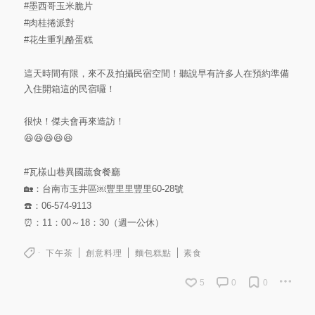
#墨西哥玉米脆片
#肉桂捲派對
#花生重乳酪蛋糕
這天時間有限，來不及拍攝民宿空間！聽說早有許多人在預約準備
入住開箱這的民宿囉！
很快！傑夫會再來造訪！
😆😆😆😆😆
#瓦樣山巷異國蔬食餐廳
🏡：台南市玉井區￼豐里里豐里60-28號
☎️：06-574-9113
⏰：11：00～18：30（週一公休）
下午茶
創意料理
麵包糕點
素食
5
0
0