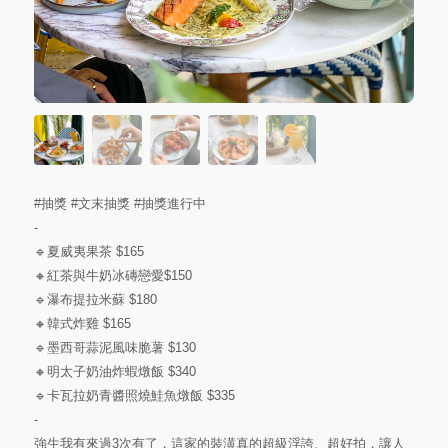
#抽獎
#文末抽獎
#抽獎進行中
-
🔹夏威夷果茶 $165
🔸紅茶與牛奶冰磚戀愛$150
🔹瀑布提拉米蘇 $180
🔸韓式炸雞 $165
🔹墨西哥蒜泥風味脆薯 $130
🔸明太子奶油炸蝦燉飯 $340
🔹卡瓦拉奶青醬照燒鮭魚燉飯 $335
-
強生我有來過3次有了，這家的裝潢真的超級浮誇、超好拍，讓人