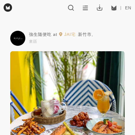
EN
強生隨便吃
at
JAI宅
新竹市
,
東區