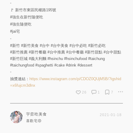
-
🚩 新竹市東區民權路195號
#強生在新竹隨便吃
#強生隨便吃
#jai宅
-
#新竹
#新竹美食
#台中
#台中美食
#台中必吃
#新竹必吃
#新竹推薦
#新竹餐廳
#台中推薦
#台中餐廳
#新竹甜點
#台中甜點
#新竹巨城
#義大利麵
#hsinchu
#hsinchufood
#taichung
#taichungfood
#spaghetti
#cake
#drink
#dessert
-
抽獎連結：
https://www.instagram.com/p/CDOZ0QUjM5B/?igshid
=x6fujcm3dlnx
26
1
7
宇弈吃美食
2021-01-18
喜歡宅😍