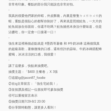
非常有印象。餐點的部分我只能說也非常好拍。
-
我真的很愛他們家的炸蝦，外皮酥脆，內裏是整隻ㄉㄨㄞㄉㄨㄞ的
蝦，重點是很貼心的都幫你剝好了，再來就是照燒鮭魚，一大片的
鮭魚就放在你面前，你還不吃嗎？鮭魚雖然本身沒什麼味道，但是
沾醬吃，你一定會一口接著一口！
-
強生來這裡兩個必點就是
#墨西哥薯條
和
#牛奶冰磚
這兩個我真
的超級喜歡，薯條微辣的口感，還有些許的蒜味。牛奶冰磚搭配蜂
蜜喝，冰冰涼涼的口感，我很愛！
-
講了這麼多，快點來抽獎吧。
抽獎主題：「$400 主餐卷 」X 3張
①追蹤ig@jason87_foodie
②在ig文章留言：「強生宅給我！」
③並按讚及標記一位朋友即可參加抽獎
④可以重複留言表示
⑤抽獎日期7/29-8/2 20:00
⑥分享限時動態，讓更多人看到！