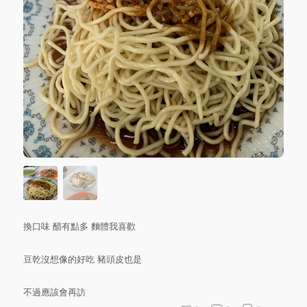
換口味 醋有點多 麵體我喜歡
豆乾沒想像的好吃 豬頭皮也是
不過應該會再訪