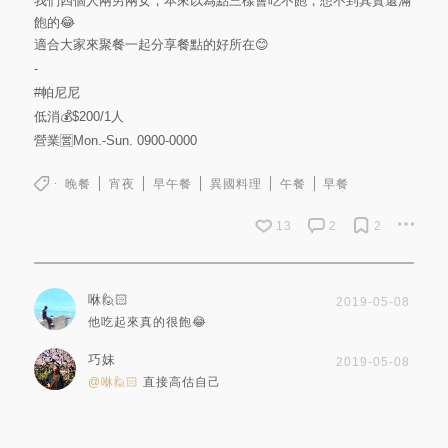
我們四個人兩男兩女，本來以為點三樣會吃不飽，想不到其實還滿
飽的😂
適合大家來聚餐一起分享餐點的好所在😊
-
#帕尼尼
低消💰$200/1人
營業🈺️Mon.-Sun. 0900-0000
晚餐
宵夜
早午餐
異國料理
午餐
早餐
13
2
2
咻🙋🏻
2019-05-08
他吃起來真的很飽😂
巧妹
2019-05-08
@咻🙋🏻
直接高估自己