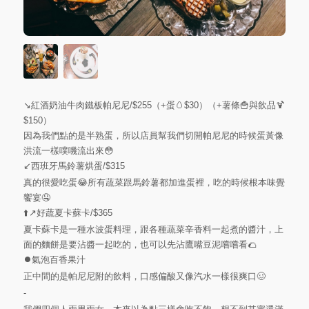
↘️紅酒奶油牛肉鐵板帕尼尼/$255（+蛋🥚$30）（+薯條🍟與飲品🍹
$150）
因為我們點的是半熟蛋，所以店員幫我們切開帕尼尼的時候蛋黃像
洪流一樣噗嘰流出來😳
↙️西班牙馬鈴薯烘蛋/$315
真的很愛吃蛋😂所有蔬菜跟馬鈴薯都加進蛋裡，吃的時候根本味覺
饗宴🤤
⬆️↗️好蔬夏卡蘇卡/$365
夏卡蘇卡是一種水波蛋料理，跟各種蔬菜辛香料一起煮的醬汁，上
面的麵餅是要沾醬一起吃的，也可以先沾鷹嘴豆泥嚐嚐看🌮
⏺氣泡百香果汁
正中間的是帕尼尼附的飲料，口感偏酸又像汽水一樣很爽口🥴
-