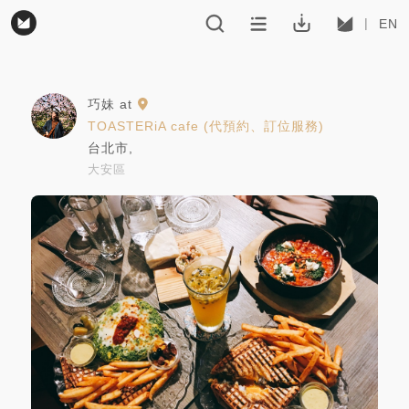
EN
巧妹
at
TOASTERiA cafe (代預約、訂位服務)
台北市
,
大安區