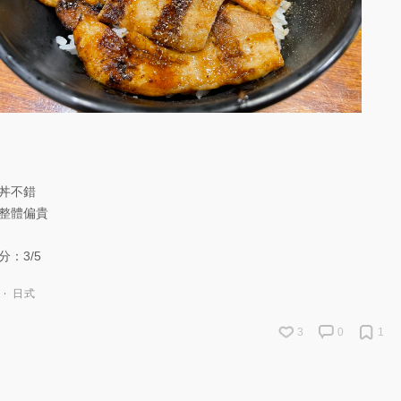
丼不錯
整體偏貴
分：3/5
日式
3
0
1