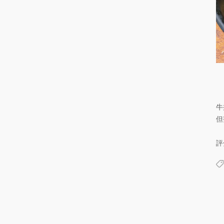
牛
但
評