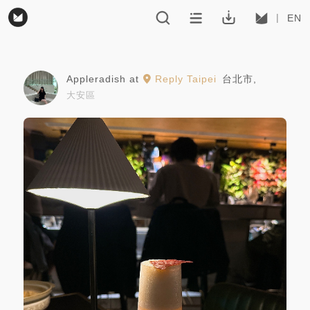
EN
Appleradish
at
Reply Taipei
台北市
,
大安區