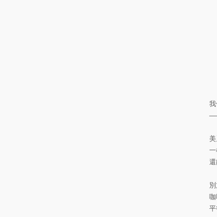
我們
—
美
一
還
別
咖
平