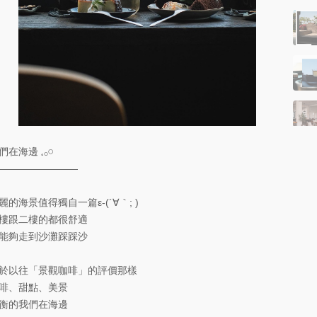
在海邊 𓈒𓂂𓏸
————————
麗的海景值得獨自一篇ε-(´∀｀; )
樓跟二樓的都很舒適
能夠走到沙灘踩踩沙
於以往「景觀咖啡」的評價那樣
啡、甜點、美景
衡的我們在海邊