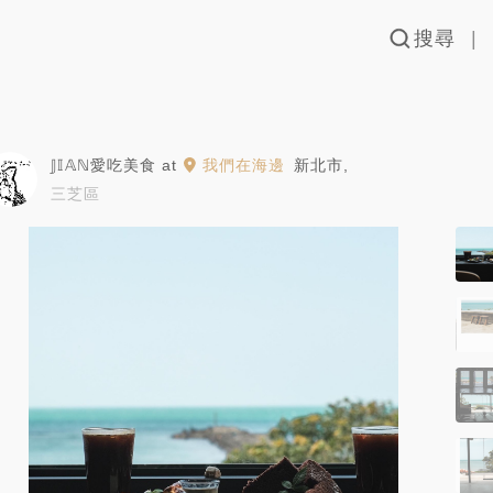
搜尋
𝕁𝕀𝔸ℕ愛吃美食
at
我們在海邊
新北市
,
三芝區