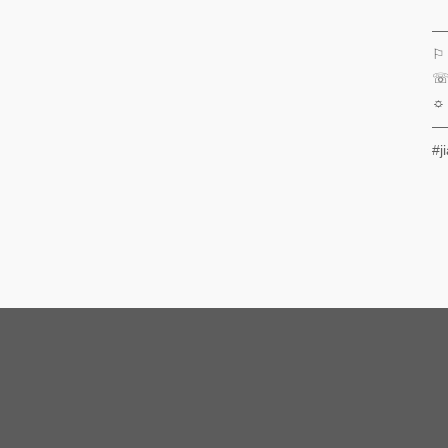
—
⚐
☏ 
☼
—
#