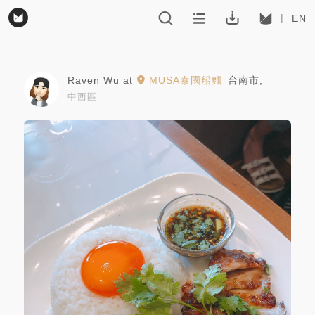
EN
Raven Wu
at
MUSA泰國船麵
台南市
,
中西區