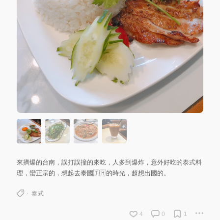
來擠爆的台南，誤打誤撞的來吃，人多到爆炸，意外好吃的泰式料
理，蠻正宗的，想起去泰國🇹🇭的時光，超想出國的。
泰式
4
0
1