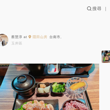
搜尋
蔡慧淳
at
隱田山房
台南市
,
玉井區