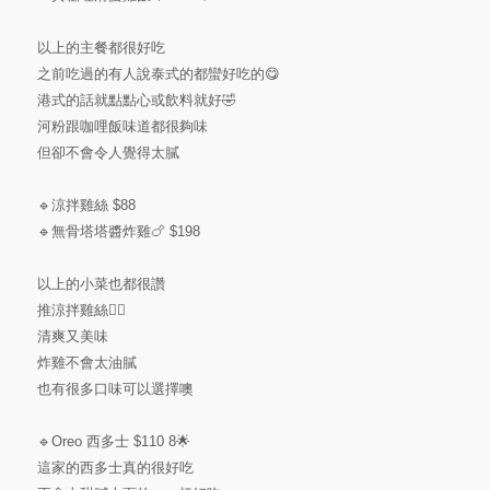
以上的主餐都很好吃
之前吃過的有人說泰式的都蠻好吃的😋
港式的話就點點心或飲料就好🤣
河粉跟咖哩飯味道都很夠味
但卻不會令人覺得太膩
🔹涼拌雞絲 $88
🔹無骨塔塔醬炸雞🍗 $198
以上的小菜也都很讚
推涼拌雞絲👍🏻
清爽又美味
炸雞不會太油膩
也有很多口味可以選擇噢
🔹Oreo 西多士 $110 8🌟
這家的西多士真的很好吃