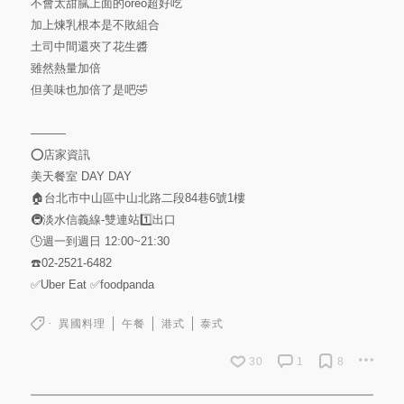
不會太甜膩上面的oreo超好吃
加上煉乳根本是不敗組合
土司中間還夾了花生醬
雖然熱量加倍
但美味也加倍了是吧🤣
———
⭕️店家資訊
美天餐室 DAY DAY
🏠台北市中山區中山北路二段84巷6號1樓
🚇淡水信義線-雙連站1️⃣出口
🕒週一到週日 12:00~21:30
☎️02-2521-6482
✅Uber Eat ✅foodpanda
異國料理
午餐
港式
泰式
30
1
8