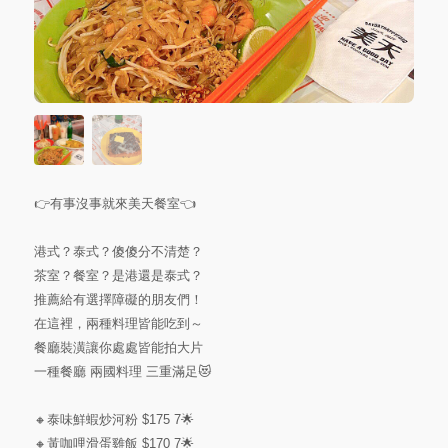
👉有事沒事就來美天餐室👈
港式？泰式？傻傻分不清楚？
茶室？餐室？是港還是泰式？
推薦給有選擇障礙的朋友們！
在這裡，兩種料理皆能吃到～
餐廳裝潢讓你處處皆能拍大片
一種餐廳 兩國料理 三重滿足😻
🔸泰味鮮蝦炒河粉 $175 7🌟
🔸黃咖哩滑蛋雞飯 $170 7🌟