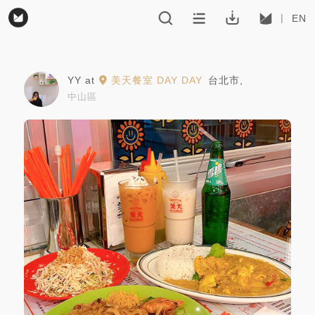
EN
YY
at
美天餐室 DAY DAY
台北市
,
中山區