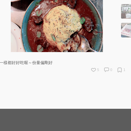
一樣都好好吃喔～份量偏剛好
5
0
1