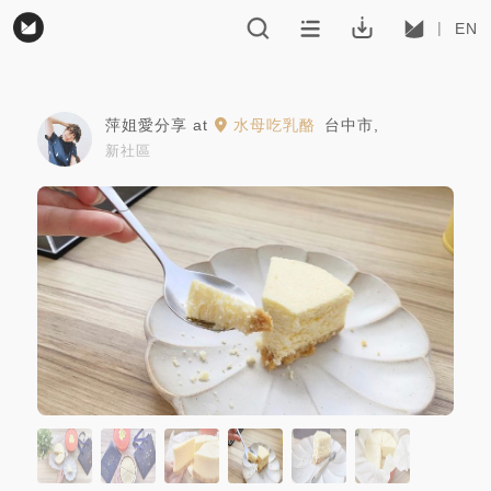
EN
萍姐愛分享
at
水母吃乳酪
台中市
,
新社區