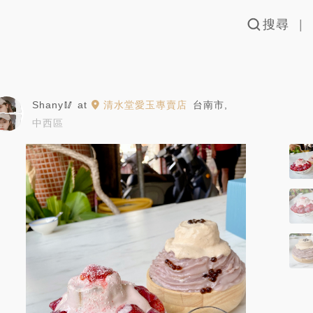
搜尋
Shany🥢
at
清水堂愛玉專賣店
台南市
,
中西區