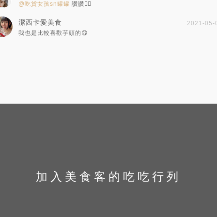
@吃貨女孩sn罐罐
讚讚👍🏻
潔西卡愛美食
2021-05-
我也是比較喜歡芋頭的😋
加入美食客的吃吃行列