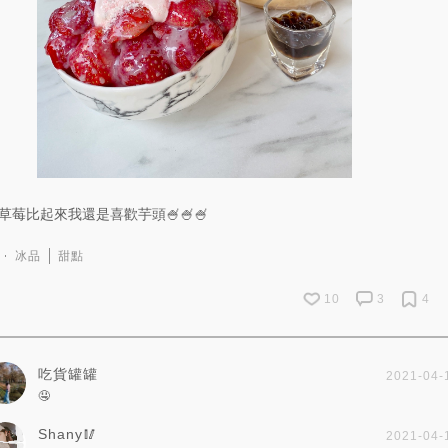
草莓比起來我還是喜歡芋頭🍧🍧🍧
冰品
甜點
10
3
4
吃貨罐罐
2021-04-
🤤
Shany🥢
2021-04-