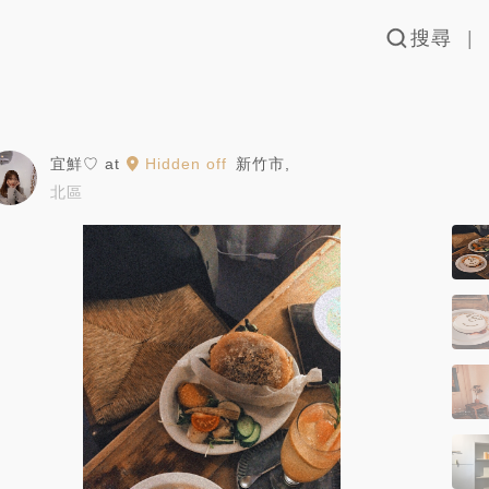
搜尋
宜鮮♡
at
Hidden off
新竹市
,
北區