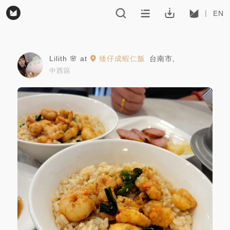
EN
Lilith 🌸
at
矮仔成蝦仁飯
台南市
,
中西區