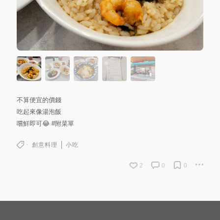
不算便宜的價錢
吃起來像湯泡飯
嚐鮮即可😂
#附菜單
創意料理
小吃
2
0
0