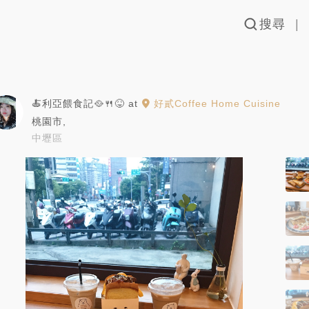
搜尋
🍝利亞餵食記🥘🍴😝
at
好貳Coffee Home Cuisine
桃園市
,
中壢區