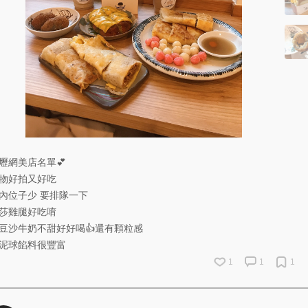
壢網美店名單💕
物好拍又好吃
內位子少 要排隊一下
莎雞腿好吃唷
豆沙牛奶不甜好好喝👍還有顆粒感
泥球餡料很豐富
1
1
1