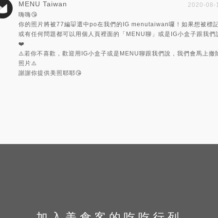
MENU Taiwan
2020-08-
嗨嗨😘
你的照片將被77編🐷選中po在我們的IG menutaiwan囉！如果想被標
或有任何問題都可以用個人頁裡面的「MENU聊」或是IG小盒子跟我們
❤️
⚠️若你不喜歡，歡迎用IG小盒子或是MENU聊跟我們說，我們會馬上撤
照片⚠️
謝謝你提供美照耶耶😘
加入美食客的吃吃行列