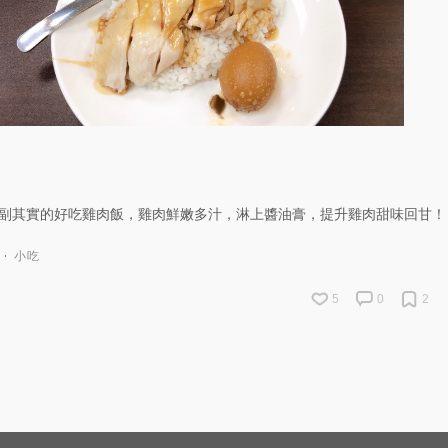
副其實的好吃雞肉飯，雞肉鮮嫩多汁，淋上醬油膏，提升雞肉甜味回甘！
小吃
5
0
2