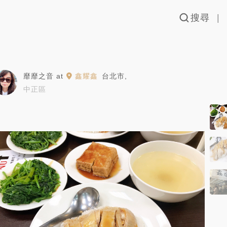
搜尋
靡靡之音
at
鑫耀鑫
台北市
,
中正區