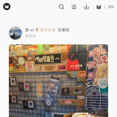
EN
蕭
at
食至名龜
宜蘭縣
,
羅東鎮