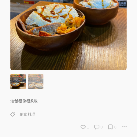
油飯很像很夠味
創意料理
1
0
0